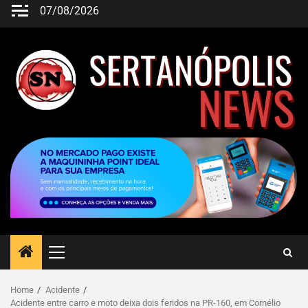
07/08/2026
Home
Acidente
Acidente entre carro e moto deixa dois feridos na PR-160, em Cornélio