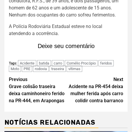
condutora, R.F.S., de 39 anos, e dois passageiros, um
homem de 62 anos e um adolescente de 15 anos.
Nenhum dos ocupantes do carro sofreu ferimentos.
A Polícia Rodoviária Estadual esteve no local
atendendo a ocorrência.
Deixe seu comentário
Acidente
batida
carro
Cornélio Procópio
feridos
Tags:
Moto
PRE
rodovia
traseira
vítimas
Previous
Next
Grave colisão traseira
Acidente na PR-454 deixa
deixa caminhoneiro ferido
mulher ferida após carro
na PR-444, em Arapongas
colidir contra barranco
NOTÍCIAS RELACIONADAS