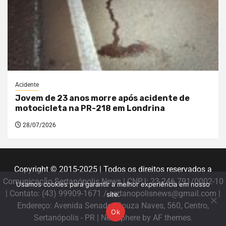
Acidente
Jovem de 23 anos morre após acidente de
motocicleta na PR-218 em Londrina
28/07/2026
Copyright © 2015-2025 | Todos os direitos reservados a
Comunicação Sertanópolis News | CNPJ: 23.246.791/0002-10
Usamos cookies para garantir a melhor experiência em nosso
| Contato: (43) 99909-1671 / sertanopolisnews@gmail.com |
site.
Endereço: Avenida Senador Souza Naves, 560, Centro,
Ok
Sertanópolis - PR
|
Newsphere
by AF themes.