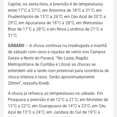
Capital, na sexta-feira, a previsão é de temperaturas
entre 17°C a 27°C; em Antonina de 18°C a 31°C; em
Prudentópolis de 15°C a 26°C; em Céu Azul de 20°C a
29°C; em Apucarana de 18°C a 28°C; em Wenceslau
Braz de 17°C a 28°C; e em Nova Londrina de 21°C a
31°C.
SÁBADO
– A chuva continua na madrugada e manhã
de sábado com raios e rajadas de vento nos Campos
Gerais e Norte do Paraná. “No Leste, Região
Metropolitana de Curitiba e Litoral as chuvas se
estendem até a tarde com potencial para ocorrência de
chuva intensa e raios. Serão aproximadamente
20mm”, ressalta Kneib.
A chuva já refresca as temperaturas no sábado. Em
Piraquara a previsão é de 12°C a 21°C; em Morretes de
13°C a 22°C; em Guarapuava de 14°C a 23°C; em Céu
Azul de 15°C a 24°C; em Jandaia do Sul de 19°C a