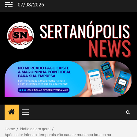
07/08/2026
Home
Notícias em geral
Após calor intenso, temporais vão causar mudança brusca na